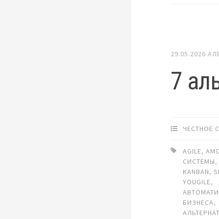
29.05.2026
АЛ
7 ал
ЧЕСТНОЕ 
AGILE
,
AM
СИСТЕМЫ
KANBAN
,
S
YOUGILE
,
АВТОМАТ
БИЗНЕСА
,
АЛЬТЕРНА