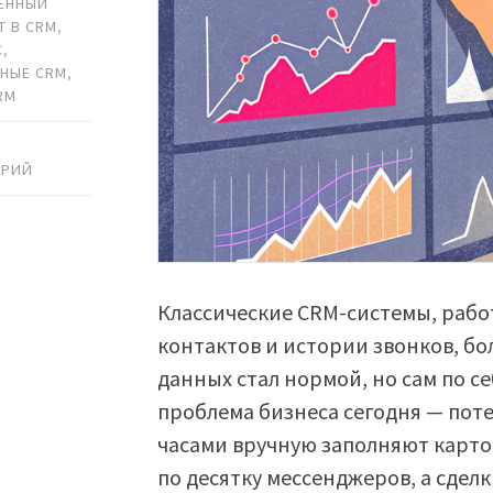
ЕННЫЙ
Т В CRM
,
С
,
НЫЕ CRM
,
RM
АРИЙ
Классические CRM-системы, рабо
контактов и истории звонков, бо
данных стал нормой, но сам по се
проблема бизнеса сегодня — пот
часами вручную заполняют карто
по десятку мессенджеров, а сделк