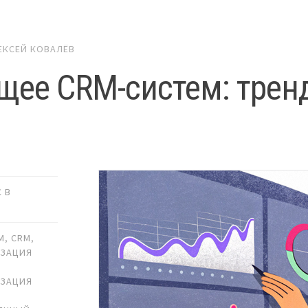
ЕКСЕЙ КОВАЛЁВ
щее CRM-систем: трен
ы
 В
И
RM
,
CRM
,
ИЗАЦИЯ
ИЗАЦИЯ