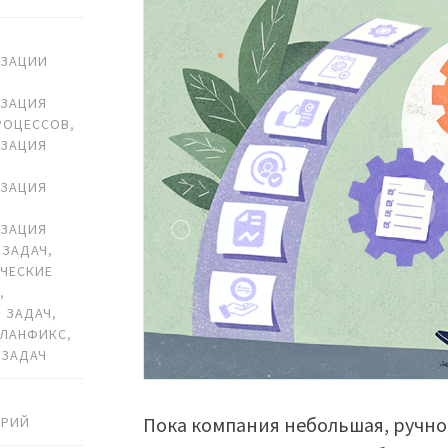
ИЗАЦИИ
ИЗАЦИЯ
РОЦЕССОВ
,
ИЗАЦИЯ
ИЗАЦИЯ
ИЗАЦИЯ
 ЗАДАЧ
,
ЧЕСКИЕ
И
,
 ЗАДАЧ
,
ПЛАНФИКС
,
 ЗАДАЧ
Пока компания небольшая, ручно
АРИЙ