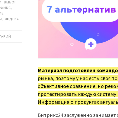
4
,
ВЫБОР
НФИКС
,
ИЕ
МИ
,
ЯНДЕКС
ТАРИЙ
Материал подготовлен командо
рынка, поэтому у нас есть своя т
объективное сравнение, но реко
протестировать каждую систему
Информация о продуктах актуаль
Битрикс24 заслуженно занимает 