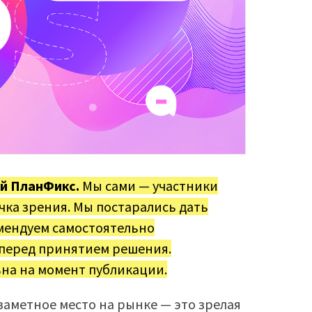
й ПланФикс.
Мы сами — участники
очка зрения. Мы постарались дать
мендуем самостоятельно
 перед принятием решения.
на на момент публикации.
заметное место на рынке — это зрелая