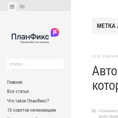
Skip
View
View
to
menu
sidebar
content
МЕТКА 
31.07.2026
АЛ
Найти:
Авто
кото
Главная
Все статьи
Что такое ПланФикс?
10 советов начинающим
ПЛАНФИКС
ДЕЙСТВИ