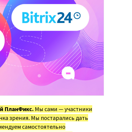
й ПланФикс.
Мы сами — участники
очка зрения. Мы постарались дать
мендуем самостоятельно