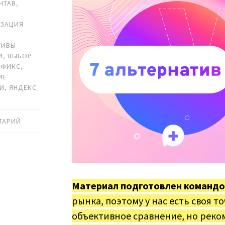
HTAB
,
ИЗАЦИЯ
ТИВЫ
4
,
ВЫБОР
НФИКС
,
ИЕ
МИ
,
ЯНДЕКС
ТАРИЙ
Материал подготовлен командо
рынка, поэтому у нас есть своя т
объективное сравнение, но реко