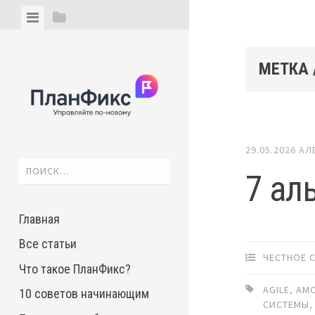
Skip
View
View
to
menu
sidebar
content
МЕТКА 
29.05.2026
АЛ
Найти:
7 ал
Главная
Все статьи
ЧЕСТНОЕ 
Что такое ПланФикс?
AGILE
,
AM
10 советов начинающим
СИСТЕМЫ