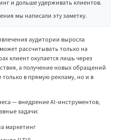
инг и дольше удерживать клиентов.
ления мы написали эту заметку.
ивлечения аудитории выросла
 может рассчитывать только на
ах клиент окупается лишь через
ствия, а получение новых обращений
 только в прямую рекламу, но и в
неса — внедрение AI-инструментов,
авные задачи:
на маркетинг
ента (LTV)