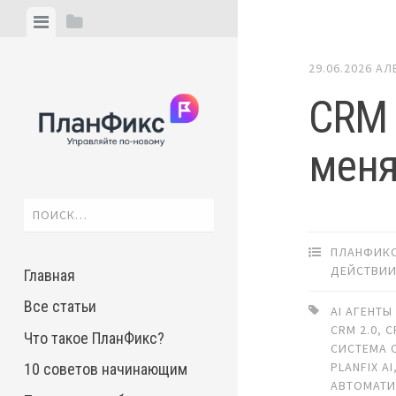
Skip
View
View
to
menu
sidebar
content
29.06.2026
АЛ
CRM 
меня
Найти:
ПЛАНФИКС
ДЕЙСТВИ
Главная
Все статьи
AI АГЕНТЫ
CRM 2.0
,
C
Что такое ПланФикс?
СИСТЕМА 
PLANFIX AI
10 советов начинающим
АВТОМАТ