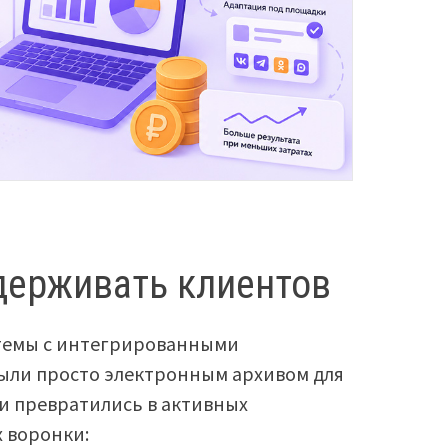
удерживать клиентов
стемы с интегрированными
ыли просто электронным архивом для
ни превратились в активных
х воронки: