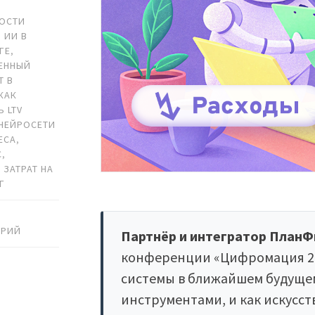
ОСТИ
,
ИИ В
ГЕ
,
ЕННЫЙ
Т В
КАК
 LTV
НЕЙРОСЕТИ
ЕСА
,
С
,
 ЗАТРАТ НА
Г
АРИЙ
Партнёр и интегратор ПланФ
конференции «Цифромация 2.0
системы в ближайшем будущем 
инструментами, и как искусс