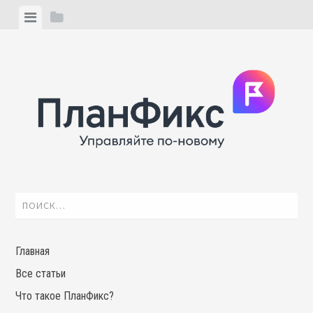
Skip
View
View
to
menu
sidebar
content
Найти:
Главная
Все статьи
Что такое ПланФикс?