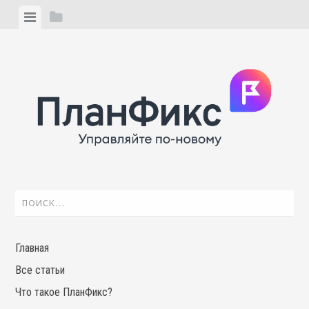
Skip
View
View
to
menu
sidebar
content
Найти:
Главная
Все статьи
Что такое ПланФикс?