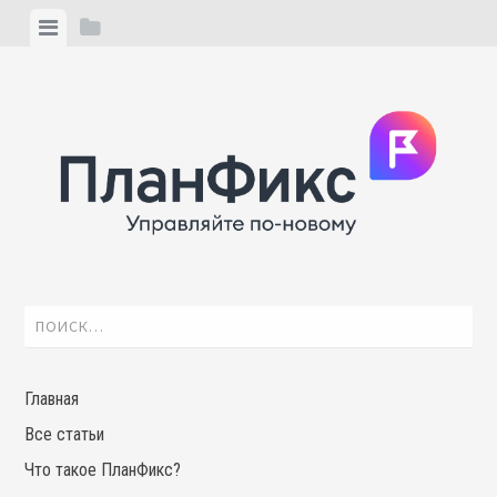
Skip
View
View
to
menu
sidebar
content
Найти:
Главная
Все статьи
Что такое ПланФикс?