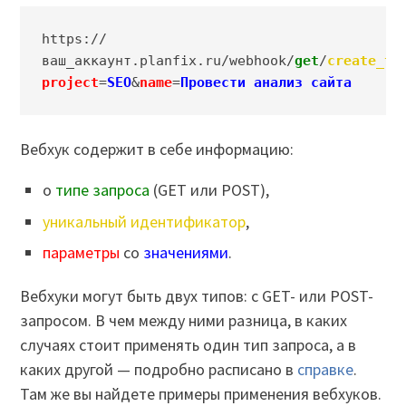
https://
ваш_аккаунт.planfix.ru/webhook/
get
/
create_ta
project
=
SEO
&
name
=
Провести анализ сайта
Вебхук содержит в себе информацию:
о
типе запроса
(GET или POST),
уникальный идентификатор
,
параметры
со
значениями
.
Вебхуки могут быть двух типов: с GET- или POST-
запросом. В чем между ними разница, в каких
случаях стоит применять один тип запроса, а в
каких другой — подробно расписано в
справке
.
Там же вы найдете примеры применения вебхуков.