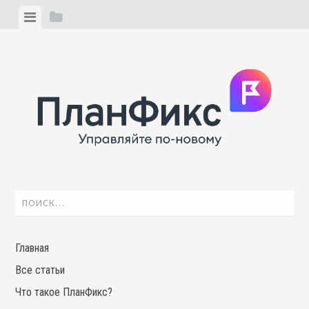
Skip
View
View
to
menu
sidebar
content
Найти:
Главная
Все статьи
Что такое ПланФикс?