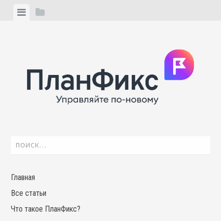
Skip
View
View
to
menu
sidebar
content
Найти:
Главная
Все статьи
Что такое ПланФикс?