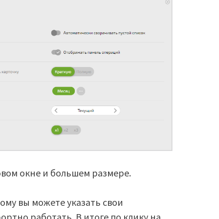
овом окне и большем размере.
ому вы можете указать свои
ртно работать. В итоге по клику на