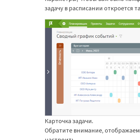
задачу в расписании откроется та
Карточка задачи.
Обратите внимание, отображаемы
настроить.