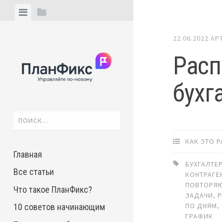
Skip
View
View
to
menu
sidebar
content
22.06.2022
АР
Расп
бухг
Найти:
КАК ЭТО 
Главная
БУХГАЛТЕ
Все статьи
КОНТРАГЕ
ПОВТОРЯ
Что такое ПланФикс?
ЗАДАЧИ
,
ПО ДНЯМ
,
10 советов начинающим
ГРАФИК