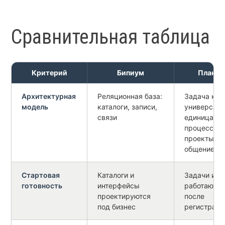
Сравнительная таблица
Критерий
Бипиум
ПланФ
Архитектурная
Реляционная база:
Задача как
модель
каталоги, записи,
универсал
связи
единица:
процессы,
проекты,
общение
Стартовая
Каталоги и
Задачи и п
готовность
интерфейсы
работают с
проектируются
после
под бизнес
регистраци