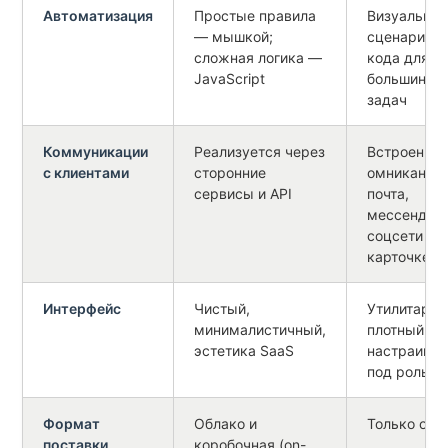
Автоматизация
Простые правила
Визуальны
— мышкой;
сценарии б
сложная логика —
кода для
JavaScript
большинст
задач
Коммуникации
Реализуется через
Встроенна
с клиентами
сторонние
омниканаль
сервисы и API
почта,
мессендже
соцсети — 
карточке з
Интерфейс
Чистый,
Утилитарны
минималистичный,
плотный,
эстетика SaaS
настраивае
под роль
Формат
Облако и
Только обл
поставки
коробочная (on-