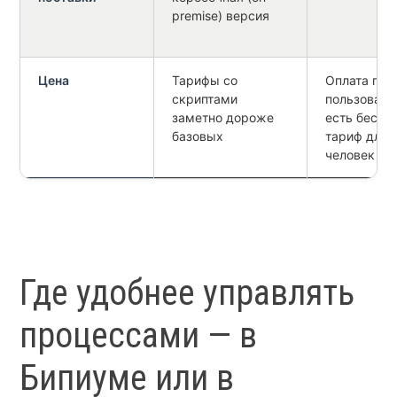
premise) версия
Цена
Тарифы со
Оплата по 
скриптами
пользовате
заметно дороже
есть беспл
базовых
тариф для 
человек
Где удобнее управлять
процессами — в
Бипиуме или в