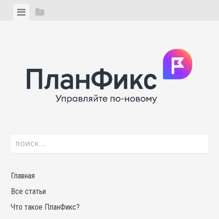
Skip
View
View
to
menu
sidebar
content
Найти:
Главная
Все статьи
Что такое ПланФикс?