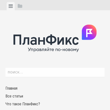
Skip
View
View
to
menu
sidebar
content
Найти:
Главная
Все статьи
Что такое ПланФикс?