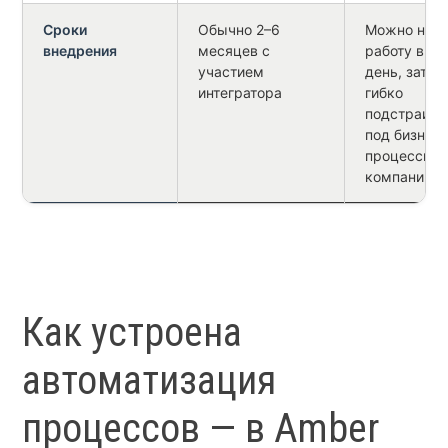
Сроки
Обычно 2–6
Можно нача
внедрения
месяцев с
работу в п
участием
день, затем
интегратора
гибко
подстраива
под бизнес-
процессы
компании
Как устроена
автоматизация
процессов — в Amber