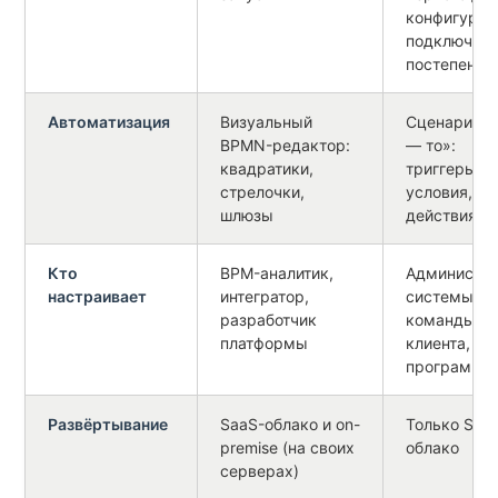
конфигурац
подключаю
постепенно
Автоматизация
Визуальный
Сценарии «
BPMN-редактор:
— то»:
квадратики,
триггеры,
стрелочки,
условия,
шлюзы
действия
Кто
BPM-аналитик,
Администр
настраивает
интегратор,
системы из
разработчик
команды
платформы
клиента, бе
программи
Развёртывание
SaaS-облако и on-
Только Saa
premise (на своих
облако
серверах)