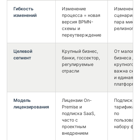
Гибкость
Изменение
Изменение
изменений
процесса = новая
сценария 
версия BPMN-
пара минут,
схемы и
релизного 
переутверждение
Целевой
Крупный бизнес,
От малого
сегмент
банки, госсектор,
бизнеса до
регулируемые
крупного —
отрасли
важна скор
и единая
платформа
Модель
Лицензии On-
Подписка с
лицензирования
Premise и
тарификаци
подписка SaaS,
по
часто с
пользовате
проектным
набору фун
внедрением