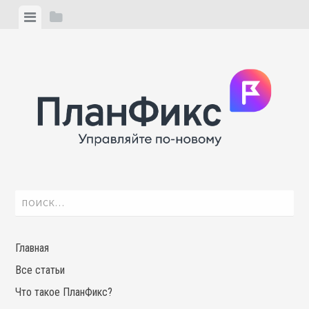
Skip
View
View
to
menu
sidebar
content
Найти:
Главная
Все статьи
Что такое ПланФикс?