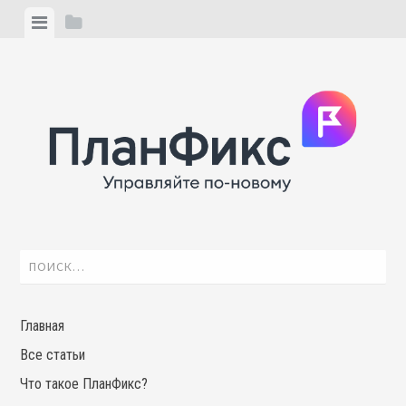
Skip
View
View
to
menu
sidebar
content
Найти:
Главная
Все статьи
Что такое ПланФикс?