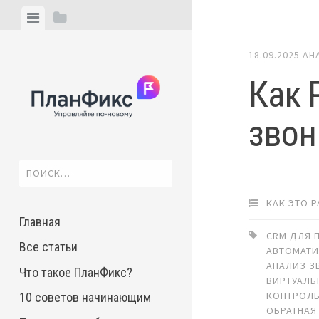
Skip
View
View
to
menu
sidebar
content
18.09.2025
АН
Как 
звон
Найти:
КАК ЭТО 
Главная
CRM ДЛЯ 
Все статьи
АВТОМАТ
АНАЛИЗ З
Что такое ПланФикс?
ВИРТУАЛЬ
КОНТРОЛ
10 советов начинающим
ОБРАТНАЯ