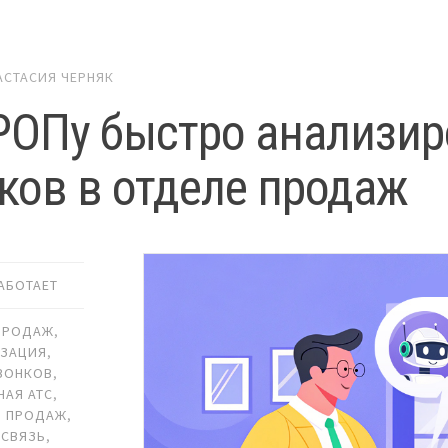
АСТАСИЯ ЧЕРНЯК
РОПу быстро анализир
ков в отделе продаж
РАБОТАЕТ
ПРОДАЖ
,
ИЗАЦИЯ
,
ВОНКОВ
,
НАЯ АТС
,
Ь ПРОДАЖ
,
 СВЯЗЬ
,