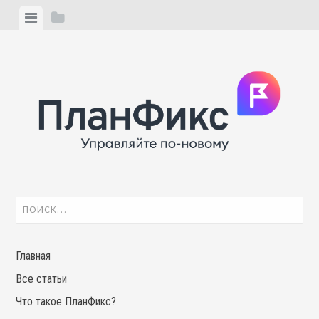
Skip
View
View
to
menu
sidebar
content
Найти:
Главная
Все статьи
Что такое ПланФикс?