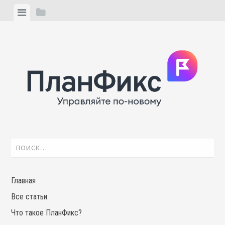
Skip
View
View
to
menu
sidebar
content
Найти:
Главная
Все статьи
Что такое ПланФикс?