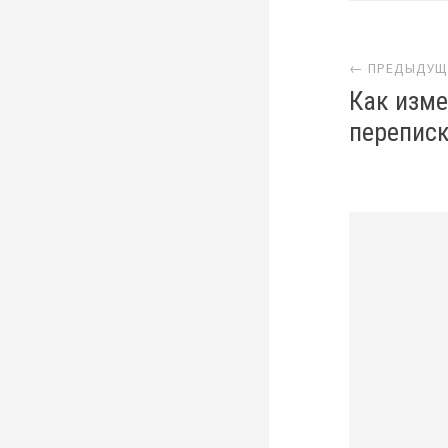
Нав
← ПРЕДЫДУЩ
Как изме
переписк