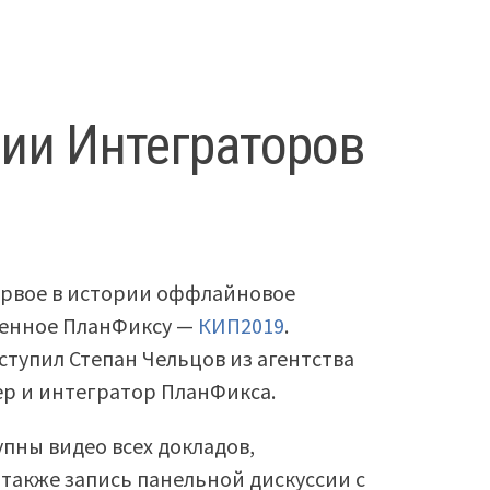
ии Интеграторов
первое в истории оффлайновое
щенное ПланФиксу —
КИП2019
.
упил Степан Чельцов из агентства
ер и интегратор ПланФикса.
упны видео всех докладов,
также запись панельной дискуссии с