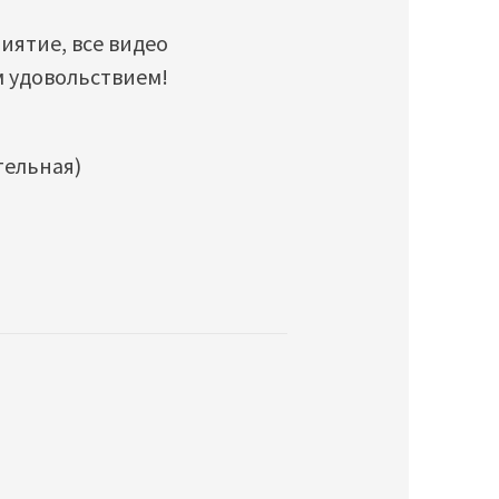
иятие, все видео
м удовольствием!
тельная)