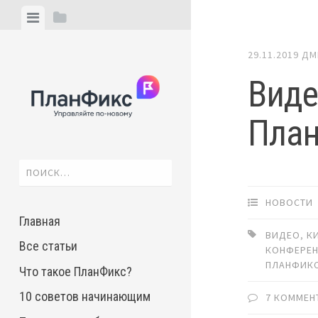
Skip
View
View
to
menu
sidebar
content
29.11.2019
ДМ
Виде
Пла
Найти:
НОВОСТИ
Главная
ВИДЕО
,
К
Все статьи
КОНФЕРЕ
ПЛАНФИК
Что такое ПланФикс?
10 советов начинающим
7 КОММЕН