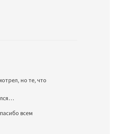
отрел, но те, что
ался…
спасибо всем