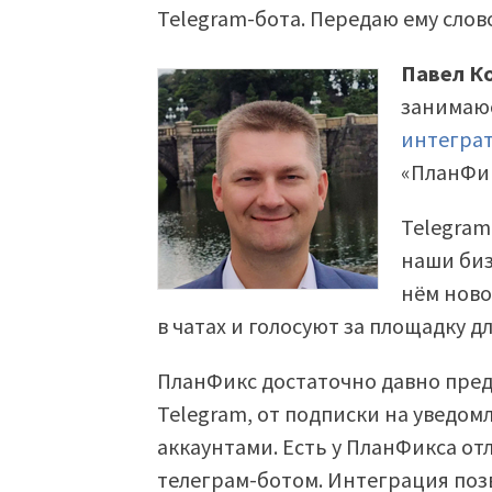
Telegram-бота. Передаю ему слов
Павел К
занимаюс
интегра
«ПланФик
Telegram
наши биз
нём ново
в чатах и голосуют за площадку д
ПланФикс достаточно давно пре
Telegram, от подписки на уведом
аккаунтами. Есть у ПланФикса о
телеграм-ботом. Интеграция поз