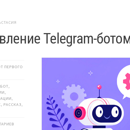
АСТАСИЯ
вление Telegram-бото
ОТ ПЕРВОГО
-БОТ
,
ИИ
,
РАЦИИ
,
С
,
РАССКАЗ
,
ТАРИЕВ