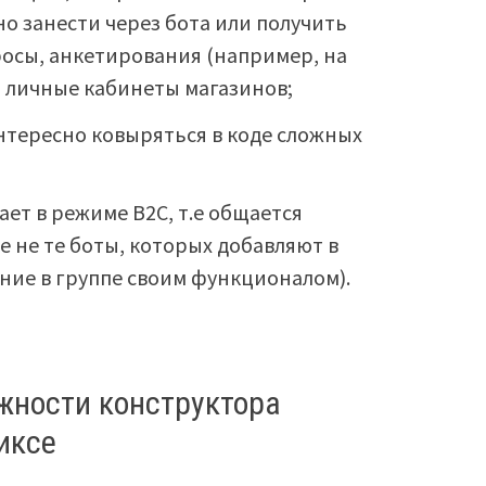
о занести через бота или получить
просы, анкетирования (например, на
, личные кабинеты магазинов;
нтересно ковыряться в коде сложных
ет в режиме B2C, т.е общается
.е не те боты, которых добавляют в
ние в группе своим функционалом).
ности конструктора
иксе