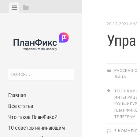
Skip
View
View
to
menu
sidebar
content
20.12.2024
АН
Упра
РАССКАЗ 
Найти:
ЛИЦА
TELEGRAM
Главная
ИНТЕГРАЦ
КОНФИГУ
Все статьи
ПЛАНФИК
Что такое ПланФикс?
ТЕЛЕГРАМ
10 советов начинающим
5 КОММЕН