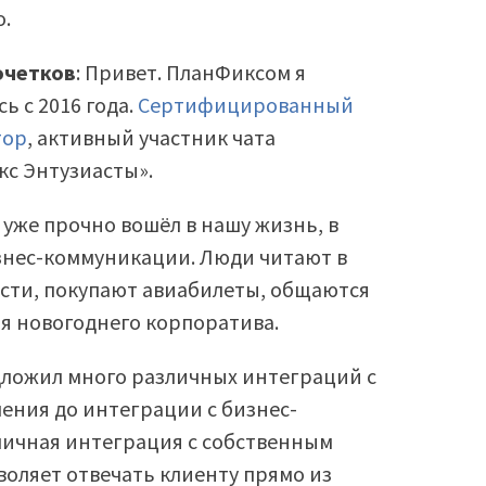
о.
очетков
: Привет. ПланФиксом я
ь с 2016 года.
Сертифицированный
тор
, активный участник чата
с Энтузиасты».
 уже прочно вошёл в нашу жизнь, в
нес-коммуникации. Люди читают в
сти, покупают авиабилеты, общаются
ля новогоднего корпоратива.
дложил много различных интеграций с
ления до интеграции с бизнес-
тличная интеграция с собственным
воляет отвечать клиенту прямо из