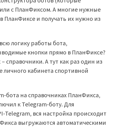
онструктора ботов (которые
 или с ПланФиксом. А многие нужные
 в ПланФиксе и получать их нужно из
 всю логику работы бота,
ыводимые кнопки прямо в ПланФиксе?
 – справочники. А тут как раз один из
ие личного кабинета спортивной
am-бота на справочниках ПланФикса,
ючил к Telegram-боту. Для
I-Telegram, вся настройка происходит
анФикса выгружаются автоматическими