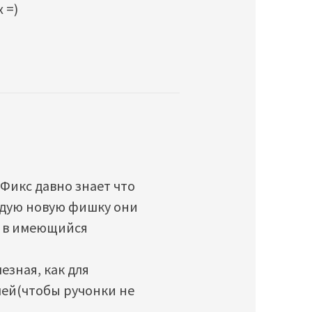
 =)
Фикс давно знает что
ждую новую фишку они
т в имеющийся
езная, как для
лей(чтобы ручонки не