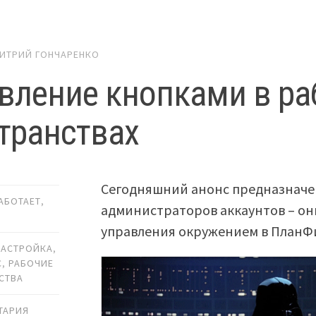
ИТРИЙ ГОНЧАРЕНКО
вление кнопками в ра
транствах
Сегодняшний анонс предназначен
РАБОТАЕТ
,
администраторов аккаунтов – он
управления окружением в ПланФик
НАСТРОЙКА
,
С
,
РАБОЧИЕ
СТВА
ТАРИЯ