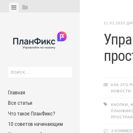
Skip
View
View
to
menu
sidebar
content
11.02.2020
ДМ
Упра
прос
Найти:
КАК ЭТО 
НОВОСТИ
Главная
Все статьи
КНОПКИ
,
ПЛАНФИК
Что такое ПланФикс?
ПРОСТРАН
10 советов начинающим
3 КОММЕН