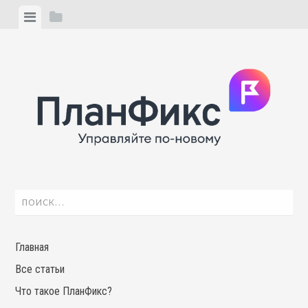
Skip
View
View
to
menu
sidebar
content
Найти:
Главная
Все статьи
Что такое ПланФикс?