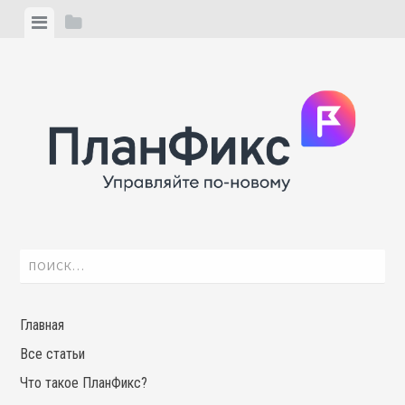
Skip
View
View
to
menu
sidebar
content
Найти:
Главная
Все статьи
Что такое ПланФикс?