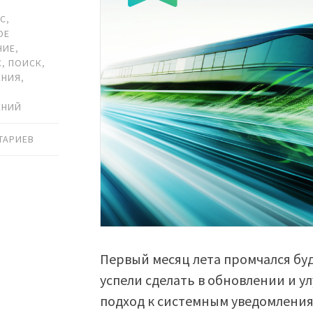
,
ЙС
,
ОЕ
НИЕ
,
С
,
ПОИСК
,
ЕНИЯ
,
ЕНИЙ
ТАРИЕВ
Первый месяц лета промчался буд
успели сделать в обновлении и 
подход к системным уведомлени