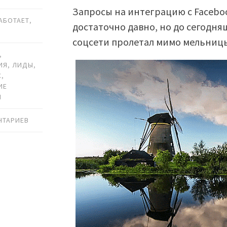
Запросы на интеграцию с Faceboo
РАБОТАЕТ
,
достаточно давно, но до сегодня
соцсети пролетал мимо мельниц
,
ИЯ
,
ЛИДЫ
,
С
,
ИЕ
И
НТАРИЕВ