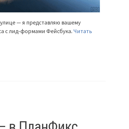
й улице — я представляю вашему
а с лид-формами Фейсбука.
Читать
— в ПланФикс