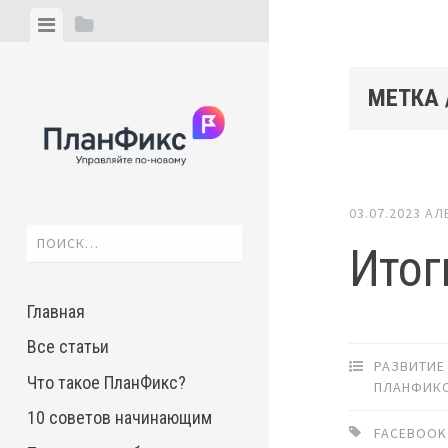
Skip
View
View
to
menu
sidebar
content
МЕТКА 
03.07.2023
АЛ
Найти:
Итог
Главная
Все статьи
РАЗВИТИЕ
Что такое ПланФикс?
ПЛАНФИК
10 советов начинающим
FACEBOOK