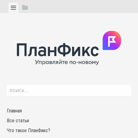
Skip
View
View
to
menu
sidebar
content
Найти:
Главная
Все статьи
Что такое ПланФикс?