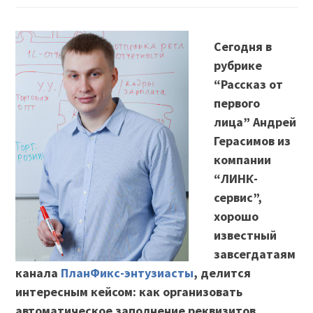
Сегодня в
рубрике
“Рассказ от
первого
лица” Андрей
Герасимов из
компании
“ЛИНК-
сервис”,
хорошо
известный
завсегдатаям
канала
ПланФикс-энтузиасты
, делится
интересным кейсом: как организовать
автоматическое заполнение реквизитов