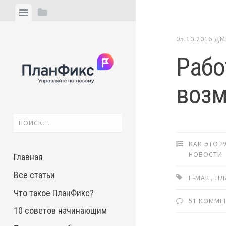
Skip
View
View
to
menu
sidebar
content
05.10.2016
ДМ
Рабо
воз
Найти:
КАК ЭТО 
НОВОСТИ
Главная
Все статьи
E-MAIL
,
ПЛ
Что такое ПланФикс?
51 КОММЕ
10 советов начинающим