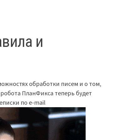
авила и
можностях обработки писем и о том,
 робота ПланФикса теперь будет
писки по e-mail