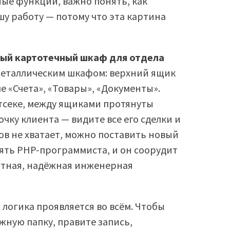
ые функции, важно понять, как
у работу — потому что эта картина
ный картотечный шкаф для отдела
металлическим шкафом: верхний ящик
е «Счета», «Товары», «Документы».
отсеке, между ящиками протянуты
чку клиента — видите все его сделки и
ов не хватает, можно поставить новый
анять PHP-программиста, и он соорудит
ятная, надёжная инженерная
логика проявляется во всём. Чтобы
ужную папку, правите запись,