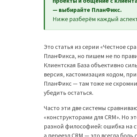
проекты и общение с клиент
— выбирайте ПланФикс.
Ниже разберём каждый аспект
Это статья из серии «Честное ср
ПланФикса, но пишем не по прави
Клиентская База объективно силь
версия, кастомизация кодом, при
ПланФикс — там тоже не скромнич
убедить остаться.
Часто эти две системы сравниваю
«конструкторами для CRM». Но эт
разной философией: ошибка на ст
а переезд CRM — это всегда боль