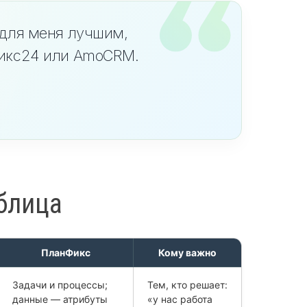
 для меня лучшим,
рикс24 или AmoCRM.
блица
ПланФикс
Кому важно
Задачи и процессы;
Тем, кто решает:
данные — атрибуты
«у нас работа