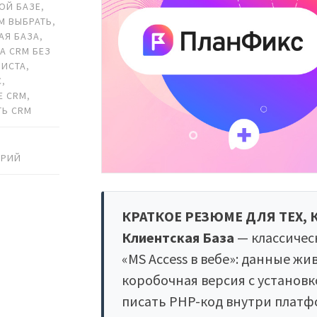
ОЙ БАЗЕ
,
M ВЫБРАТЬ
,
АЯ БАЗА
,
А CRM БЕЗ
МИСТА
,
С
,
Е CRM
,
Ь CRM
АРИЙ
КРАТКОЕ РЕЗЮМЕ ДЛЯ ТЕХ, 
Клиентская База
— классичес
«MS Access в вебе»: данные жи
коробочная версия с установк
писать PHP-код внутри платф