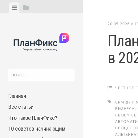
Skip
View
View
to
menu
sidebar
content
20.05.2026
АН
План
в 20
Найти:
ЧЕСТНОЕ 
Главная
CRM ДЛЯ 
Все статьи
БИЗНЕСА
,
СВОЕМ СЕ
Что такое ПланФикс?
АВТОМАТ
ПРОЦЕСС
10 советов начинающим
АЛЬТЕРНА