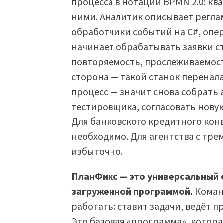
процесса в нотации BPMN 2.0: кв
ними. Аналитик описывает регла
обработчики событий на C#, опер
начинает обрабатывать заявки ст
повторяемость, прослеживаемос
сторона — такой станок перенал
процесс — значит снова собрать 
тестировщика, согласовать нову
Для банковского кредитного кон
необходимо. Для агентства с тр
избыточно.
ПланФикс — это универсальный
загруженной программой.
Команд
работать: ставит задачи, ведёт 
Это базовая «программа», которая