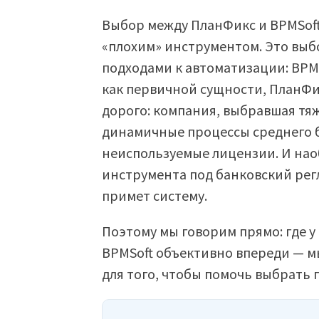
Выбор между ПланФикс и BPMSoft
«плохим» инструментом. Это вы
подходами к автоматизации: BPMS
как первичной сущности, ПланФи
дорого: компания, выбравшая т
динамичные процессы среднего б
неиспользуемые лицензии. И нао
инструмента под банковский регл
примет систему.
Поэтому мы говорим прямо: где у 
BPMSoft объективно впереди — мы
для того, чтобы помочь выбрать 