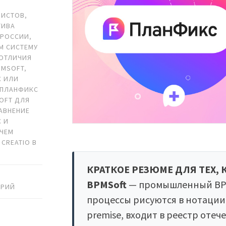
МИСТОВ
,
ТИВА
В РОССИИ
,
M СИСТЕМУ
ОТЛИЧИЯ
PMSOFT
,
С ИЛИ
ПЛАНФИКС
OFT ДЛЯ
АВНЕНИЕ
 И
ЧЕМ
CREATIO В
КРАТКОЕ РЕЗЮМЕ ДЛЯ ТЕХ, 
BPMSoft
— промышленный BPM
АРИЙ
процессы рисуются в нотации 
premise, входит в реестр оте