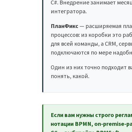
C#. Внедрение занимает меся
интегратора.
ПланФикс
— расширяемая пла
процессов: из коробки это ра
для всей команды, а CRM, сер
подключаются по мере надобн
Один из них точно подходит в
понять, какой.
Если вам нужны строго регл
нотации BPMN, on-premise-р