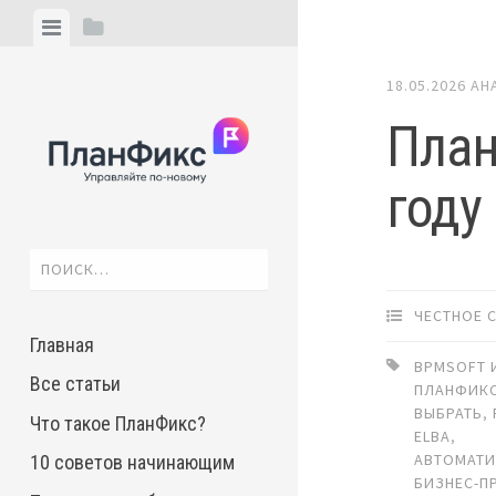
Skip
View
View
to
menu
sidebar
content
18.05.2026
АН
План
году
Найти:
ЧЕСТНОЕ 
Главная
BPMSOFT 
Все статьи
ПЛАНФИКС
ВЫБРАТЬ
,
Что такое ПланФикс?
ELBA
,
АВТОМАТ
10 советов начинающим
БИЗНЕС-П