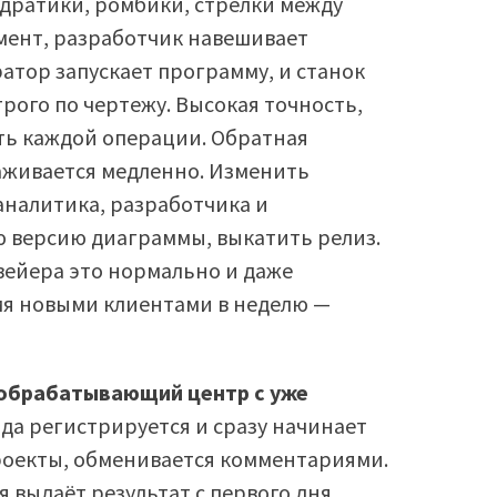
адратики, ромбики, стрелки между
мент, разработчик навешивает
атор запускает программу, и станок
рого по чертежу. Высокая точность,
ть каждой операции. Обратная
аживается медленно. Изменить
аналитика, разработчика и
ю версию диаграммы, выкатить релиз.
вейера это нормально и даже
емя новыми клиентами в неделю —
 обрабатывающий центр с уже
а регистрируется и сразу начинает
проекты, обменивается комментариями.
 выдаёт результат с первого дня.