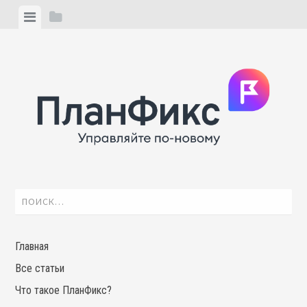
Skip
View
View
to
menu
sidebar
content
Найти:
Главная
Все статьи
Что такое ПланФикс?