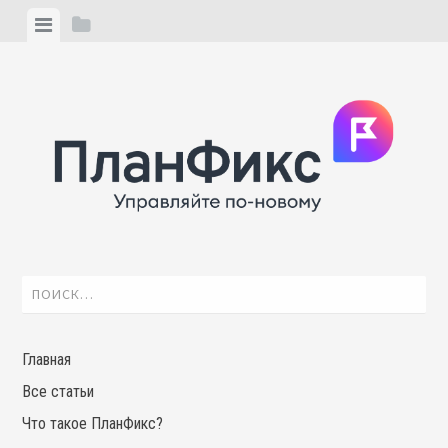
Skip
View
View
to
menu
sidebar
content
Найти:
Главная
Все статьи
Что такое ПланФикс?