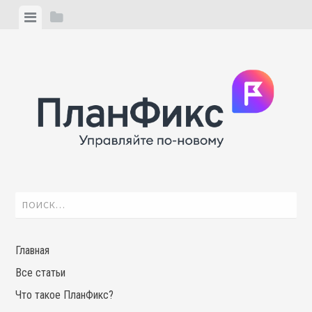
Skip
View
View
to
menu
sidebar
content
Найти:
Главная
Все статьи
Что такое ПланФикс?