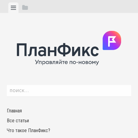
Skip
View
View
to
menu
sidebar
content
Найти:
Главная
Все статьи
Что такое ПланФикс?