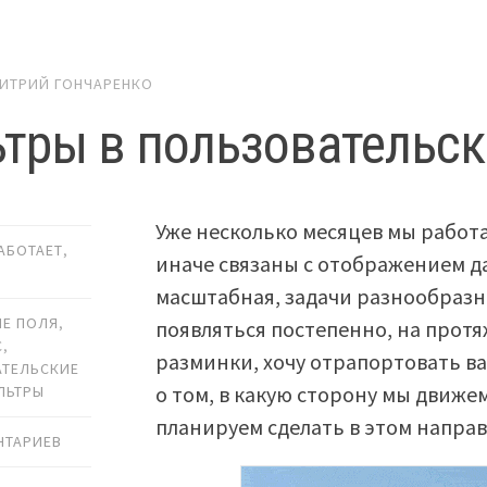
ИТРИЙ ГОНЧАРЕНКО
тры в пользовательск
Уже несколько месяцев мы работа
РАБОТАЕТ
,
иначе связаны с отображением д
масштабная, задачи разнообразны
Е ПОЛЯ
,
появляться постепенно, на протяж
С
,
разминки, хочу отрапортовать в
ТЕЛЬСКИЕ
о том, в какую сторону мы движем
ЛЬТРЫ
планируем сделать в этом напра
НТАРИЕВ