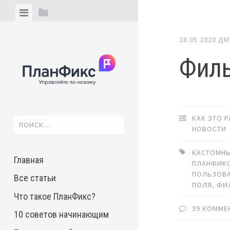
Skip
View
View
to
menu
sidebar
content
28.05.2020
ДМ
Филь
КАК ЭТО 
Найти:
НОВОСТИ
КАСТОМНЫ
Главная
ПЛАНФИК
ПОЛЬЗОВА
Все статьи
ПОЛЯ
,
ФИ
Что такое ПланФикс?
39 КОММЕ
10 советов начинающим