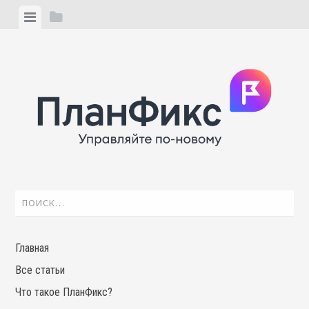
Skip
View
View
to
menu
sidebar
content
Найти:
Главная
Все статьи
Что такое ПланФикс?