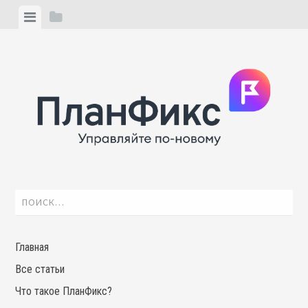
Skip
View
View
to
menu
sidebar
content
Найти:
Главная
Все статьи
Что такое ПланФикс?