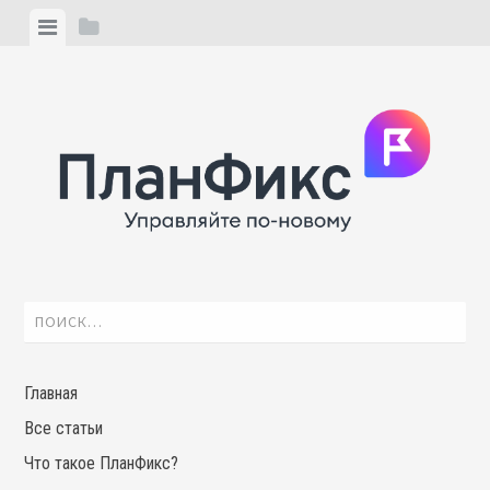
Skip
View
View
to
menu
sidebar
content
Найти:
Главная
Все статьи
Что такое ПланФикс?