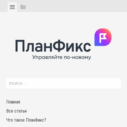
Skip
View
View
to
menu
sidebar
content
Найти:
Главная
Все статьи
Что такое ПланФикс?