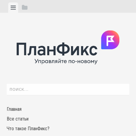
Skip
View
View
to
menu
sidebar
content
Найти:
Главная
Все статьи
Что такое ПланФикс?