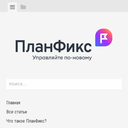
Skip
View
View
to
menu
sidebar
content
Найти:
Главная
Все статьи
Что такое ПланФикс?