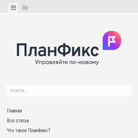
Skip
View
View
to
menu
sidebar
content
Найти:
Главная
Все статьи
Что такое ПланФикс?