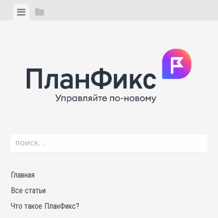
Skip
View
View
to
menu
sidebar
content
Найти:
Главная
Все статьи
Что такое ПланФикс?