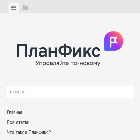
Skip
View
View
to
menu
sidebar
content
Найти:
Главная
Все статьи
Что такое ПланФикс?