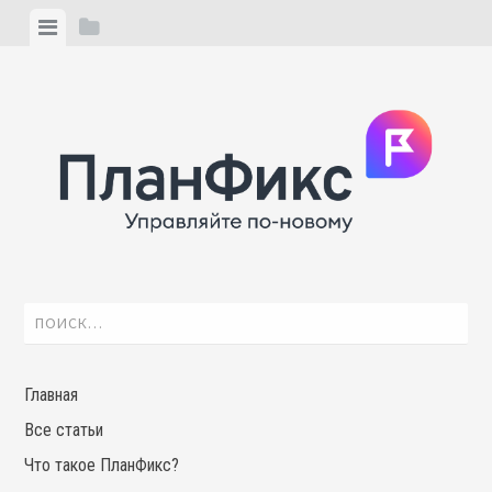
Skip
View
View
to
menu
sidebar
content
Найти:
Главная
Все статьи
Что такое ПланФикс?