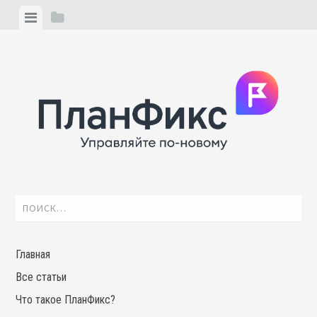
Skip
View
View
to
menu
sidebar
content
Найти:
Главная
Все статьи
Что такое ПланФикс?