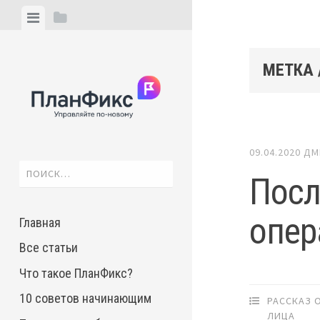
Skip
View
View
to
menu
sidebar
content
МЕТКА 
09.04.2020
ДМ
Найти:
Посл
опер
Главная
Все статьи
Что такое ПланФикс?
10 советов начинающим
РАССКАЗ 
ЛИЦА