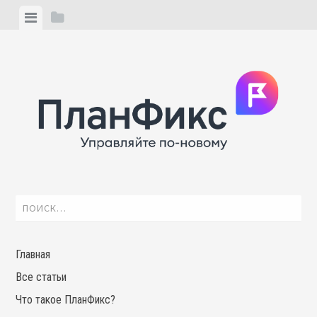
Skip
View
View
to
menu
sidebar
content
Найти:
Главная
Все статьи
Что такое ПланФикс?