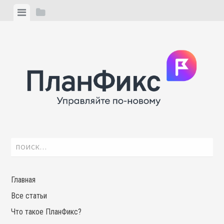
Skip
View
View
to
menu
sidebar
content
Найти:
Главная
Все статьи
Что такое ПланФикс?