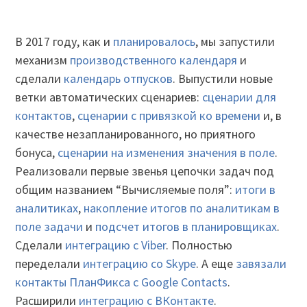
В 2017 году, как и
планировалось
, мы запустили
механизм
производственного календаря
и
сделали
календарь отпусков
. Выпустили новые
ветки автоматических сценариев:
сценарии для
контактов
,
сценарии с привязкой ко времени
и, в
качестве незапланированного, но приятного
бонуса,
сценарии на изменения значения в поле
.
Реализовали первые звенья цепочки задач под
общим названием “Вычисляемые поля”:
итоги в
аналитиках
,
накопление итогов по аналитикам в
поле задачи
и
подсчет итогов в планировщиках
.
Сделали
интеграцию с Viber
. Полностью
переделали
интеграцию со Skype
. А еще
завязали
контакты ПланФикса с Google Contacts
.
Расширили
интеграцию с ВКонтакте
.