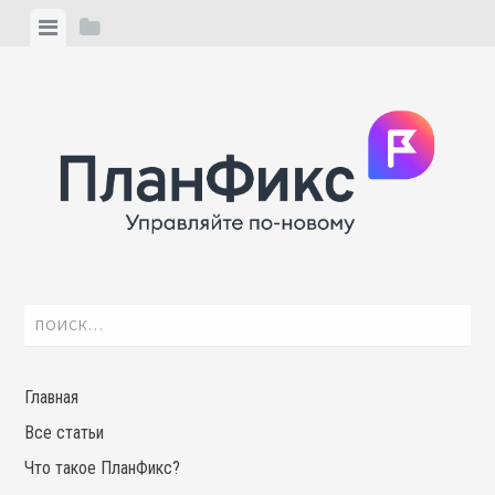
Skip
View
View
to
menu
sidebar
content
Найти:
Главная
Все статьи
Что такое ПланФикс?