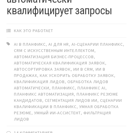
квалифицирует запросы
КАК ЭТО РАБОТАЕТ
AI В ПЛАНФИКС
,
AI ДЛЯ HR
,
AI-СЦЕНАРИИ ПЛАНФИКС
,
CRM С ИСКУССТВЕННЫМ ИНТЕЛЛЕКТОМ
,
АВТОМАТИЗАЦИЯ БИЗНЕС-ПРОЦЕССОВ
,
АВТОМАТИЧЕСКАЯ КВАЛИФИКАЦИЯ ЗАЯВОК
,
АВТОСОРТИРОВКА ЗАЯВОК
,
ИИ В CRM
,
ИИ В
ПРОДАЖАХ
,
КАК УСКОРИТЬ ОБРАБОТКУ ЗАЯВОК
,
КВАЛИФИКАЦИЯ ЛИДОВ
,
ОБРАБОТКА ЛИДОВ
АВТОМАТИЧЕСКИ
,
ПЛАНФИКС
,
ПЛАНФИКС AI
,
ПЛАНФИКС АВТОМАТИЗАЦИЯ
,
ПЛАНФИКС РЕЗЮМЕ
КАНДИДАТОВ
,
СЕГМЕНТАЦИЯ ЛИДОВ ИИ
,
СЦЕНАРИИ
КВАЛИФИКАЦИИ В ПЛАНФИКС
,
УМНАЯ ОБРАБОТКА
РЕЗЮМЕ
,
УМНЫЙ ИИ-АССИСТЕНТ
,
ФИЛЬТРАЦИЯ
ЛИДОВ
14 КОММЕНТАРИЕВ