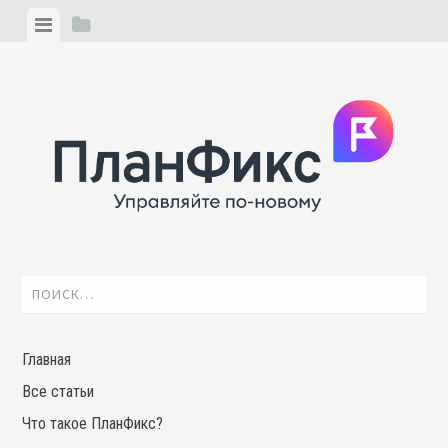
Skip
View
View
to
menu
sidebar
content
Найти:
Главная
Все статьи
Что такое ПланФикс?