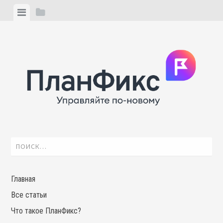
Skip
View
View
to
menu
sidebar
content
Найти:
Главная
Все статьи
Что такое ПланФикс?