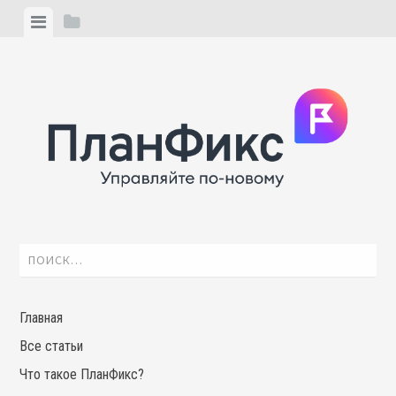
Skip
View
View
to
menu
sidebar
content
Найти:
Главная
Все статьи
Что такое ПланФикс?