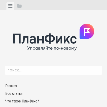
Skip
View
View
to
menu
sidebar
content
Найти:
Главная
Все статьи
Что такое ПланФикс?